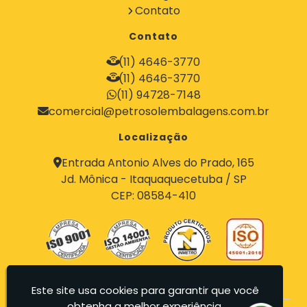
Contato
Tambores para Residuos Perigosos
Tambores Reciclados
Tambores Recondicionados
Tambores Recuperados
Contato
Tambores Recuperados para Indústria de Alimento
Compra de Tambores 200 Litros Ótimos Preços
Destinação Final de Tambores 200 Litros
Destinação Final de Bombonas 200 Litros
(11) 4646-3770
Destinação Final de Containers 200 Litros
(11) 4646-3770
(11) 94728-7148
comercial@petrosolembalagens.com.br
Localização
Entrada Antonio Alves do Prado, 165
Jd. Mônica - Itaquaquecetuba / SP
CEP: 08584-410
Este site usa cookies para garantir que você
obtenha a melhor experiência.