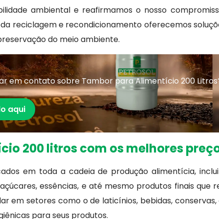
lidade ambiental e reafirmamos o nosso compromisso
 da reciclagem e recondicionamento oferecemos soluções
 preservação do meio ambiente.
ar em contato sobre Tambor para Alimentício 200 Litros
o aqui
cio 200 litros com os melhores preç
ados em toda a cadeia de produção alimentícia, incl
, açúcares, essências, e até mesmo produtos finais q
ar em setores como o de laticínios, bebidas, conservas, 
iênicas para seus produtos.