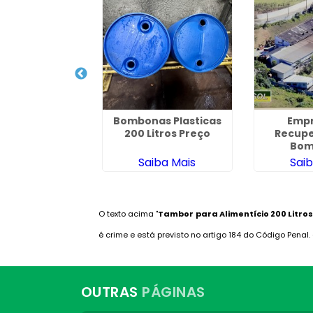
presa de
Bombonas Plasticas
Empr
peração de
200 Litros Preço
Recupe
nteiners
Bom
iba Mais
Saiba Mais
Sai
O texto acima "
Tambor para Alimentício 200 Litro
é crime e está previsto no artigo 184 do Código Penal.
OUTRAS
PÁGINAS