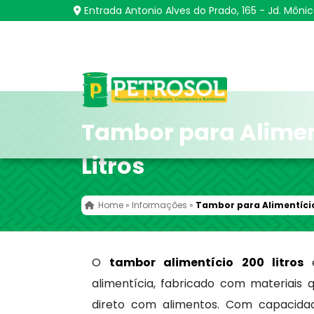
Entrada Antonio Alves do Prado, 165 - Jd. Môni
Tambor para Alimen
Litros
Home
»
Informações
»
Tambor para Alimentício
O
tambor alimentício 200 litros
alimentícia, fabricado com materiais
direto com alimentos. Com capacidad