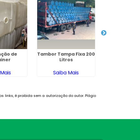
ção de
Tambor Tampa Fixa 200
Embalagen
iner
Litros
Indústria 
 Mais
Saiba Mais
Saiba M
os links, é proibida sem a autorização do autor. Plágio