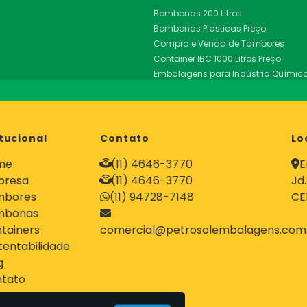
Bombonas 200 Litros
Bombonas Plasticas Preço
Compra e Venda de Tambores
Container IBC 1000 Litros Preço
Embalagens para Indústria Químic
Empresa de Recuperação de Contei
Empresa de Tambores
Empresa Recuperadora de Conteine
Industrialização de Tambores
itucional
Contato
Lo
Recuperação de Conteiners
me
(11) 4646-3770
E
Recuperação e Comercialização d
presa
(11) 4646-3770
Jd
Recuperadora de Tambores
Tambor 200 Litros com Tampa Remo
mbores
(11) 94728-7148
CE
Tambor de Aço 200 Litros Tampa Re
mbonas
Tambor Metalico com Tampa Remov
tainers
comercial@petrosolembalagens.com
Tambor para Alimentos
tentabilidade
Tambor para Produtos Quimicos
g
Tambor Tampa Fixa
tato
Tambor Tampa Removível
Tambores Homologados para Resíd