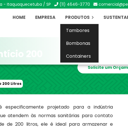
ca - Itaquaquecetuba / SP
(11) 4646-3770
comercial@pe
HOME
EMPRESA
PRODUTOS
SUSTENTAB
Tambores
Bombonas
tício 200
Containers
Solicite um Orça
 200 Litros
é especificamente projetado para a indústria
 que atendem às normas sanitárias para contato
e de 200 litros, ele é ideal para armazenar e