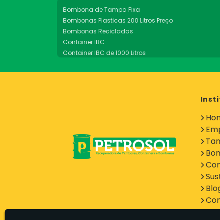
Bombona de Tampa Fixa
Bombonas Plasticas 200 Litros Preço
Bombonas Recicladas
Container IBC
Container IBC de 1000 Litros
Empresa de Recuperação de Bombonas
Empresa de Recuperação de Tambores
Empresa Recuperadora de Bombonas
Empresa Recuperadora de Tambores
Inst
Manutenção de Container
Ho
Recuperação de Tambores
Em
Recuperadora de Conteiners
Recuperadora de Tambores Metalicos
Ta
Tambor 200 Litros Tampa Fixa
Bo
Tambor Homologado
Con
Tambor para Alimentício 200 Litros
Sus
Tambor para Polpa
Blo
Tambor para Residuos
Con
Tambor Tampa Fixa 200 Litros
Tambor Tampa Removível 200 Litros