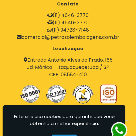
Contato
Tambores Recuperados para Indústria de Alimento
Compra de Tambores 200 Litros Ótimos Preços
Destinação Final de Tambores 200 Litros
Destinação Final de Bombonas 200 Litros
(11) 4646-3770
Destinação Final de Containers 200 Litros
(11) 4646-3770
(11) 94728-7148
comercial@petrosolembalagens.com.br
Localização
Entrada Antonio Alves do Prado, 165
Jd. Mônica - Itaquaquecetuba / SP
CEP: 08584-410
Este site usa cookies para garantir que você
obtenha a melhor experiência.
Petrosol Embalagens - Recuperadora de Tambores,
Containers e Bombonas