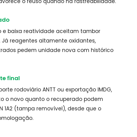
favorece o reuso quando há rastreabilidade.
sado
e baixa reatividade aceitam tambor
Já reagentes altamente oxidantes,
ntrados pedem unidade nova com histórico
te final
porte rodoviário ANTT ou exportação IMDG,
nto o novo quanto o recuperado podem
UN 1A2 (tampa removível), desde que o
homologação.