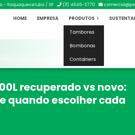
ca - Itaquaquecetuba / SP
(11) 4646-3770
comercial@pe
HOME
EMPRESA
PRODUTOS
SUSTENTAB
Tambores
Bombonas
Containers
ado vs novo: vantagens, custos e quando escolher cada um
00L recuperado vs novo:
 e quando escolher cada