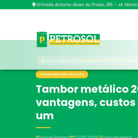
Entrada Antonio Alves do Prado, 165 - Jd. Môni
Home
»
Blog
»
Tambor metálico 200L recuper
TAMBORES METÁLICOS
Tambor metálico 2
vantagens, custos
um
Equipe Petrosol
22/05/2026
9 min de leitura